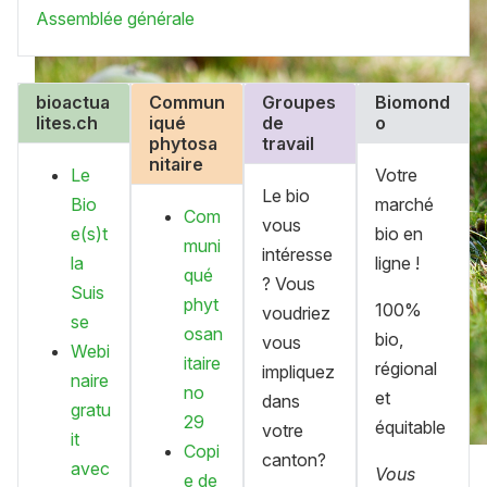
Assemblée générale
bioactua
Commun
Groupes
Biomond
lites.ch
iqué
de
o
phytosa
travail
nitaire
Le
Votre
Le bio
Bio
marché
Com
vous
e(s)t
bio en
muni
intéresse
la
ligne !
qué
? Vous
Suis
phyt
100%
voudriez
se
osan
bio,
vous
Webi
itaire
régional
impliquez
naire
no
et
dans
gratu
29
équitable
votre
it
Copi
canton?
avec
Vous
e de