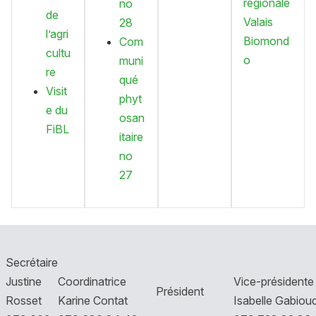
régionale
no
de
Valais
28
l’agri
Biomond
Com
cultu
o
muni
re
qué
Visit
phyt
e du
osan
FiBL
itaire
no
27
Secrétaire
Justine
Coordinatrice
Vice-présidente
Président
Rosset
Karine Contat
Isabelle Gabiou