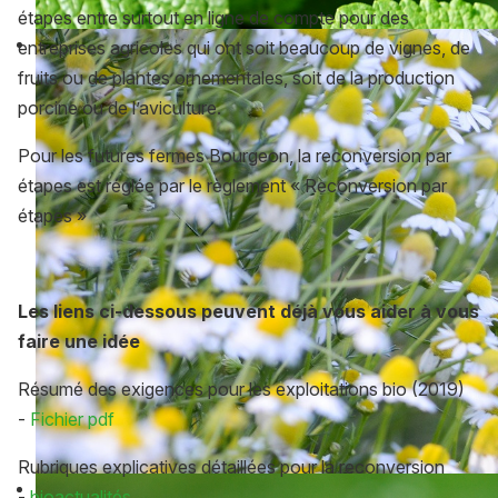
étapes entre surtout en ligne de compte pour des
entreprises agricoles qui ont soit beaucoup de vignes, de
fruits ou de plantes ornementales, soit de la production
porcine ou de l’aviculture.
Pour les futures fermes Bourgeon, la reconversion par
étapes est réglée par le règlement « Reconversion par
étapes »
Les liens ci-dessous peuvent déjà vous aider à vous
faire une idée
Résumé des exigences pour les exploitations bio (2019)
-
Fichier pdf
Rubriques explicatives détaillées pour la reconversion
-
bioactualités