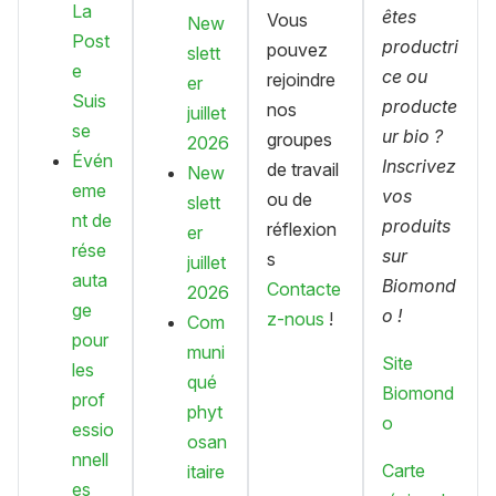
La
êtes
Vous
New
Post
productri
pouvez
slett
e
ce ou
rejoindre
er
Suis
producte
nos
juillet
se
ur bio ?
groupes
2026
Évén
Inscrivez
de travail
New
eme
vos
ou de
slett
nt de
produits
réflexion
er
rése
sur
s
juillet
auta
Biomond
Contacte
2026
ge
o !
z-nous
!
Com
pour
muni
Site
les
qué
Biomond
prof
phyt
o
essio
osan
nnell
Carte
itaire
es