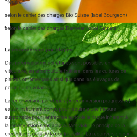
"fédéral")
selon le cahier des charges Bio Suisse (label Bourgeon)
selon le cahier des charges Demeter (label Demeter)
La reconversion par étapes
Des reconversions par étapes sont possibles en
viticulture, en arboriculture fruitière, dans les cultures de
plantes ornementales ainsi que dans les élevages de
porcs ou de volailles.
La reconversion par étapes (= reconversion progressive)
est un instrument conçu pour réduire à une mesure
supportable pour l’entreprise agricole le risque inhérent à
la reconversion sans pour autant violer le principe de la
crédibilité et celui de la contrôlabilité. La reconversion par