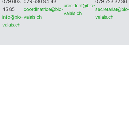
079 603
079 630 84 43
079 723 32 36
president@bio-
45 85
coordinatrice@bio-
secretariat@bio
valais.ch
info@bio-
valais.ch
valais.ch
valais.ch